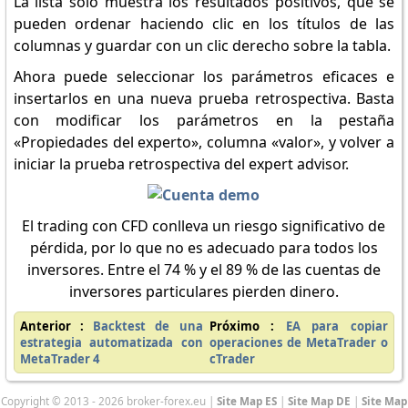
La lista solo muestra los resultados positivos, que se
pueden ordenar haciendo clic en los títulos de las
columnas y guardar con un clic derecho sobre la tabla.
Ahora puede seleccionar los parámetros eficaces e
insertarlos en una nueva prueba retrospectiva. Basta
con modificar los parámetros en la pestaña
«Propiedades del experto», columna «valor», y volver a
iniciar la prueba retrospectiva del expert advisor.
El trading con CFD conlleva un riesgo significativo de
pérdida, por lo que no es adecuado para todos los
inversores. Entre el 74 % y el 89 % de las cuentas de
inversores particulares pierden dinero.
Anterior :
Backtest de una
Próximo :
EA para copiar
estrategia automatizada con
operaciones de MetaTrader o
MetaTrader 4
cTrader
Copyright © 2013 - 2026 broker-forex.eu |
Site Map ES
|
Site Map DE
|
Site Map