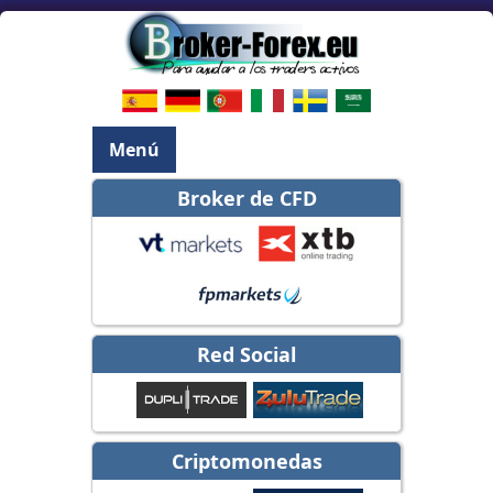
Menú
Broker de CFD
Red Social
Criptomonedas